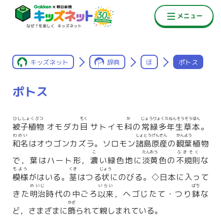
キッズネット
辞典
ほ
ポトス
ポトス
ひししょくぶつ
もく
か
じょうりょくたねんそうそうほん
被子植物
オモダカ
目
サトイモ
科
の
常緑多年生草本
。
わめい
しょとうげんさん
かんよう
和名
はオウゴンカズラ。ソロモン
諸島原産
の
観葉
植物
こ
たんおう
ふきそく
で，葉はハート形，
濃
い緑色地に
淡黄
色の
不規則
な
もよう
くき
じょう
模様
がはいる。
茎
はつる
状
にのびる。◇日本に入って
めいじ
いらい
ばち
きた
明治
時代の中ごろ
以来
，ヘゴじたて・つり
鉢
な
かざ
ど，さまざまに
飾
られて親しまれている。