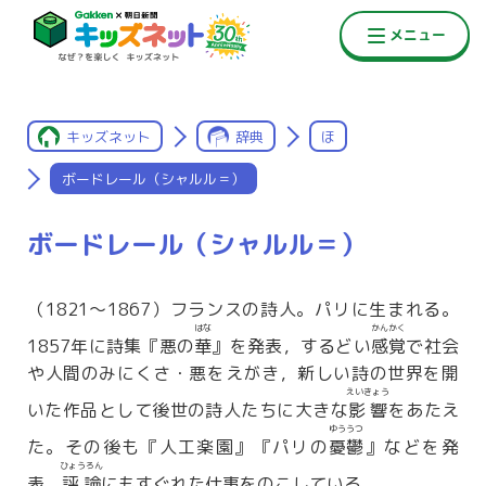
キッズネット
辞典
ほ
ボードレール（シャルル＝）
ボードレール（シャルル＝）
（1821〜1867）フランスの詩人。パリに生まれる。
はな
かんかく
1857年に詩集『悪の
華
』を発表，するどい
感覚
で社会
や人間のみにくさ・悪をえがき，新しい詩の世界を開
えいきょう
いた作品として後世の詩人たちに大きな
影響
をあたえ
ゆううつ
た。その後も『人工楽園』『パリの
憂鬱
』などを発
ひょうろん
表。
評論
にもすぐれた仕事をのこしている。