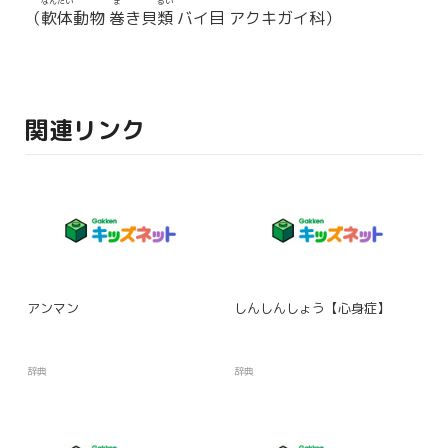
なんたい
ま
るい
（
軟体
動物
巻
き貝
類
バイ目 アクキガイ科）
関連リンク
アンマン
しんしんしょう【心身症】
辞典
辞典