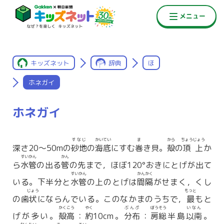
キッズネット
辞典
ほ
ホネガイ
ホネガイ
すなじ
かいてい
ま
から
ちょうじょう
深さ20〜50mの
砂地
の
海底
にすむ
巻
き貝。
殻
の
頂上
か
すいかん
かん
ら
水管
の出る
管
の先まで，ほぼ120°おきにとげが出て
すいかん
かんかく
いる。下半分と
水管
の上のとげは
間隔
がせまく，くし
じょう
もっと
の歯
状
にならんでいる。このなかまのうちで，
最
もと
かくこう
やく
ぶんぷ
ぼうそう
いなん
げが多い。
殻高
：
約
10cm。
分布
：
房総
半島
以南
。