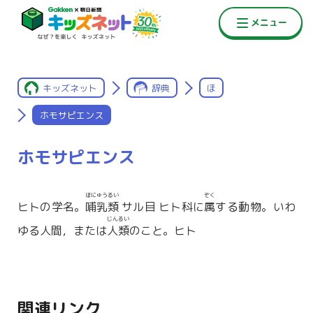
キッズネット
辞典
ほ
ホモサピエンス
ホモサピエンス
ほにゅうるい
ぞく
ヒトの学名。
哺乳類
サル目 ヒト科に
属
する動物。いわ
じんるい
ゆる人間，または
人類
のこと。ヒト
関連リンク