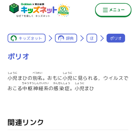
キッズネット
辞典
ほ
ポリオ
ポリオ
しょうに
べつめい
しょうに
小児
まひの
別名
。おもに
小児
に見られる，ウイルスで
ちゅうすうしんけい
けい
かんせんしょう
しょうに
おこる
中枢神経
系
の
感染症
。
小児
まひ
関連リンク