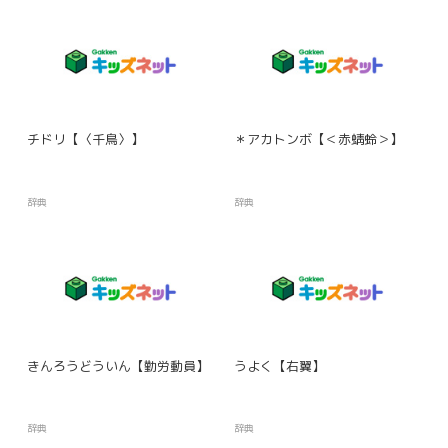
チドリ【〈千鳥〉】
＊アカトンボ【＜赤蜻蛉＞】
辞典
辞典
きんろうどういん【勤労動員】
うよく【右翼】
辞典
辞典