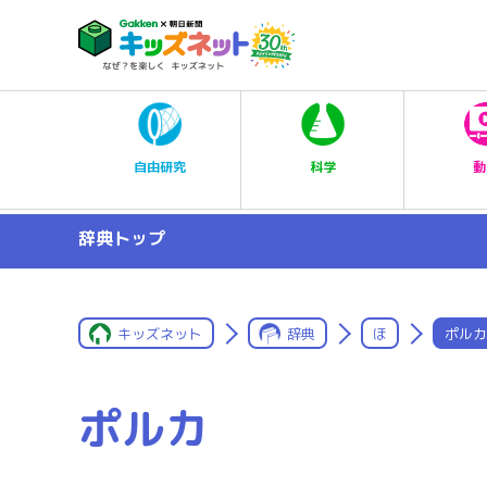
科学
自由研究
動
辞典トップ
キッズネット
辞典
ほ
ポルカ
ポルカ