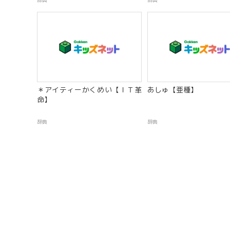
辞典
辞典
＊アイティーかくめい【ＩＴ革
あしゅ【亜種】
命】
辞典
辞典