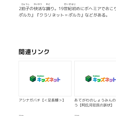
びょうし
かいかつ
おど
せいきはじ
2
拍子
の
快活
な
踊
り。19
世紀初
めにボヘミアでおこ
ポルカ』『クラリネット＝ポルカ』などがある。
関連リンク
アシナガバチ【＜足長蜂＞】
あてがわのしょうみんの
う【阿氐河荘民の訴状】