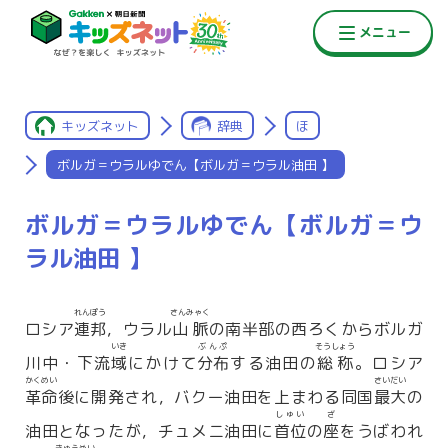
キッズネット
辞典
ほ
ボルガ＝ウラルゆでん【ボルガ＝ウラル油田 】
ボルガ＝ウラルゆでん【ボルガ＝ウ
ラル油田 】
れんぽう
さんみゃく
ロシア
連邦
，ウラル
山脈
の南半部の西ろくからボルガ
いき
ぶんぷ
そうしょう
川中・下流
域
にかけて
分布
する油田の
総称
。ロシア
かくめい
さいだい
革命
後に開発され，バクー油田を上まわる同国
最大
の
しゅい
ざ
油田となったが，チュメニ油田に
首位
の
座
をうばわれ