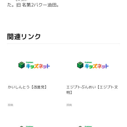
きゅうめい
た。
旧名
第2バクー油田。
関連リンク
かいしんとう【改進党】
エジプトぶんめい【エジプト文
明】
辞典
辞典