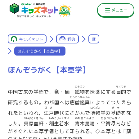
キッズネット
辞典
ほ
ほんぞうがく【本草学】
ほんぞうがく【本草学】
こうぶつ
もくてき
中国古来の学問で，動・植・
鉱物
を医薬にする
目的
で
とうそうがんじん
研究するもの。わが国へは
唐僧鑑真
によってつたえら
えど
はくぶつ
きそ
れたといわれ，
江戸
時代にさかんで
博物
学の
基礎
をな
かいばらえきけん
いのうじゃくすい
あおきこんよう
ひらがげんない
した。
貝原益軒
・
稲生若水
・
青木昆陽
・
平賀源内
など
がすぐれた本草学者として知られる。◇本草とは「薬