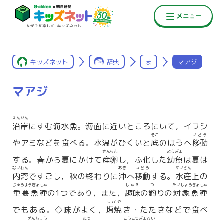
キッズネット
辞典
ま
マアジ
マアジ
えんがん
沿岸
にすむ海水魚。海面に近いところにいて，イワシ
そこ
いどう
やアミなどを食べる。水温がひくいと
底
のほうへ
移動
さんらん
ようぎょ
する。春から夏にかけて
産卵
し，ふ化した
幼魚
は夏は
ないわん
おき
いどう
すいさん
内湾
ですごし，秋の終わりに
沖
へ
移動
する。
水産
上の
じゅうようぎょしゅ
しゅみ
つ
たいしょうぎょしゅ
重要魚種
の1つであり，また，
趣味
の
釣
りの
対象魚種
しおや
でもある。◇味がよく，
塩焼
き・たたきなどで食べ
ぜんちょう
たっ
こうこつぎょるい