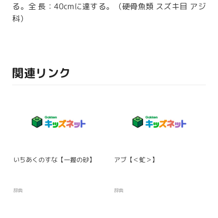
る。
全長
：40cmに
達
する。（
硬骨魚類
スズキ目 アジ
科）
関連リンク
いちあくのすな【一握の砂】
アブ【＜虻＞】
辞典
辞典