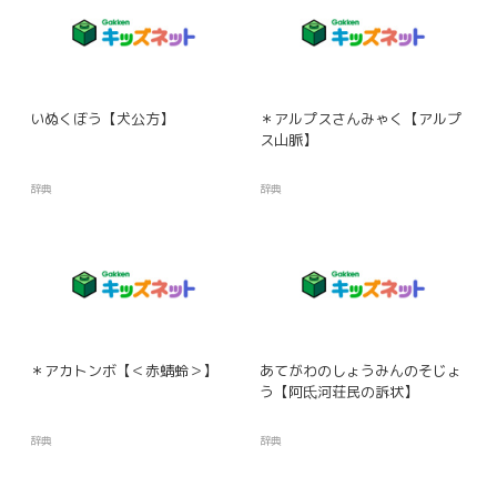
いぬくぼう【犬公方】
＊アルプスさんみゃく【アルプ
ス山脈】
辞典
辞典
＊アカトンボ【＜赤蜻蛉＞】
あてがわのしょうみんのそじょ
う【阿氐河荘民の訴状】
辞典
辞典