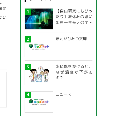
ご
後
に
【自由研究にもぴっ
たり】夏休みの思い
てい
出を一生モノの学び
に！「光の不思議」
探究ガイド
まんがひみつ文庫
氷に塩をかけると、
なぜ温度が下がる
の？
ニュース