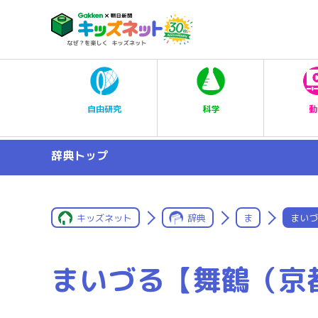
科学
自由研究
動
辞典トップ
キッズネット
辞典
ま
まいづ
まいづる【舞鶴（京