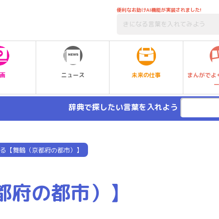
便利なお助けAI機能が実装されました!
未来の仕事
画
ニュース
まんがでよ
辞典で探したい言葉を入れよう
る【舞鶴（京都府の都市）】
都府の都市）】