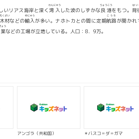
わんにゅう
りょうこう
はい
しいリアス海岸と深く
湾入
した波のしずかな
良港
をもつ。
背
もくざい
ゆにゅう
こうろ
木材
などの
輸入
が多い。ナホトカとの間に定期
航路
が開かれ
ぎょう
業
などの工場が立地している。人口：8．9万。
アンゴラ（共和国）
＊バスコ＝ダ＝ガマ