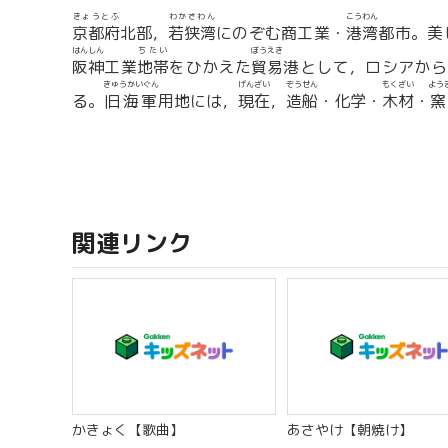
きょうとふ
わかさわん
こうわん
京都府
北部，
若狭湾
にのぞむ商工業・
港湾
都市。美
はんしん
ちたい
ぼうえき
阪神
工業
地帯
をひかえた
貿易
港として，ロシアから
きゅうかいぐん
げんざい
ぞうせん
もくざい
よう
る。
旧海軍
用地には，
現在
，
造船
・化学・
木材
・
窯
関連リンク
かきょく【歌曲】
あさやけ【朝焼け】