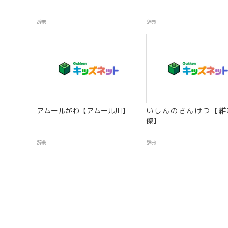
辞典
辞典
アムールがわ【アムール川】
いしんのさんけつ【維
傑】
辞典
辞典