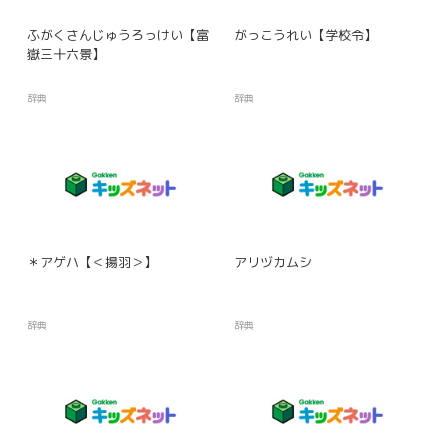
ふがくさんじゅうろっけい【富
がっこうれい【学校令】
嶽三十六景】
辞典
辞典
＊アゲハ【＜揚羽＞】
アリヅカムシ
辞典
辞典