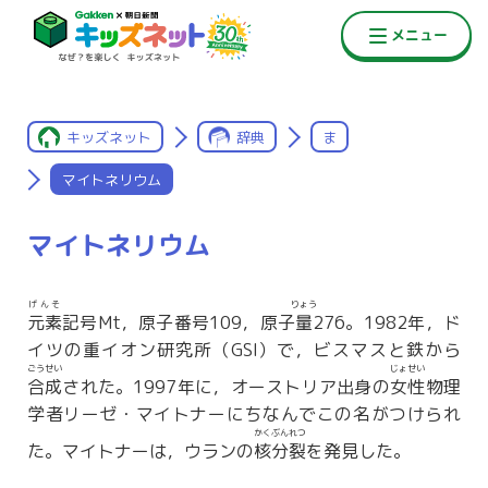
キッズネット
辞典
ま
マイトネリウム
マイトネリウム
げんそ
りょう
元素
記号Mt，原子番号109，原子
量
276。1982年，ド
イツの重イオン研究所（GSI）で，ビスマスと鉄から
ごうせい
じょせい
合成
された。1997年に，オーストリア出身の
女性
物理
学者リーゼ・マイトナーにちなんでこの名がつけられ
かくぶんれつ
た。マイトナーは，ウランの
核分裂
を発見した。