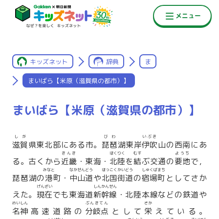
キッズネット
辞典
ま
まいばら【米原（滋賀県の都市）】
まいばら【米原（滋賀県の都市）】
しが
びわ
いぶき
滋賀
県東北部にある市。
琵琶
湖東岸
伊吹
山の西南にあ
きんき
ほくりく
むす
ようち
る。古くから
近畿
・東海・
北陸
を
結
ぶ交通の
要地
で，
みなと
なかせんどう
ほっこくかいどう
しゅくばまち
琵琶湖の
港
町・
中山道
や
北国街道
の
宿場町
としてさか
げんざい
しんかんせん
えた。
現在
でも東海道
新幹線
・北陸本線などの鉄道や
めいしん
ぶんきてん
さか
名神
高速道路の
分岐点
として
栄
えている。