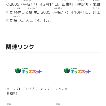
へいせい
さんとう
いぶき
まいはら
◇2005（
平成
17）年2月14日，
山東
町・
伊吹
町・
米原
がっぺい
たんじょう
へいせい
おうみ
町が
合併
して
誕生
。2005（
平成
17）年10月1日，
近江
へんにゅう
町が
編入
。人口：4．1万。
関連リンク
＊エジプト（エジプト・アラブ
アベマキ
共和国）
辞典
辞典