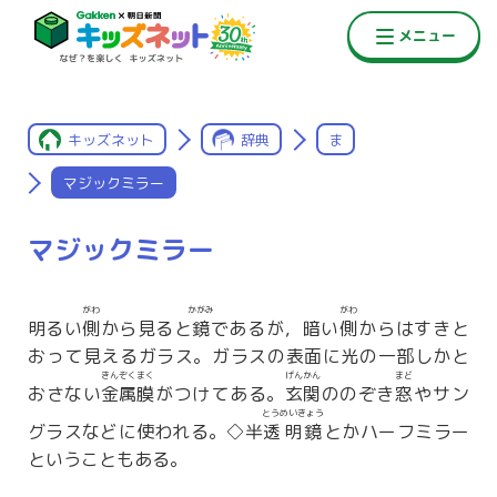
キッズネット
辞典
ま
マジックミラー
マジックミラー
がわ
かがみ
がわ
明るい
側
から見ると
鏡
であるが，暗い
側
からはすきと
おって見えるガラス。ガラスの表面に光の一部しかと
きんぞくまく
げんかん
まど
おさない
金属膜
がつけてある。
玄関
ののぞき
窓
やサン
とうめいきょう
グラスなどに使われる。◇半
透明鏡
とかハーフミラー
ということもある。