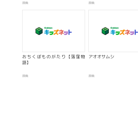
辞典
辞典
おちくぼものがたり【落窪物
アオオサムシ
語】
辞典
辞典