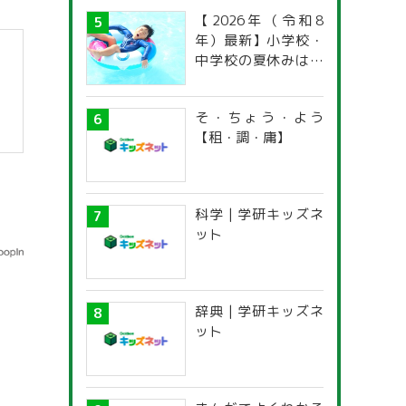
【2026年（令和8
年）最新】小学校・
中学校の夏休みはい
つからいつまで？ 都
道府県別「夏季休暇
そ・ちょう・よう
一覧」
【租・調・庸】
科学 | 学研キッズネ
ット
辞典 | 学研キッズネ
ット