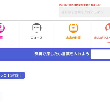
便利なお助けAI機能が実装されました!
未来の仕事
画
ニュース
まんがでよ
辞典で探したい言葉を入れよう
うこ【摩周湖】
】