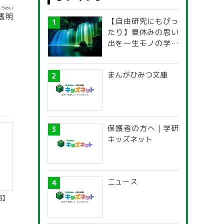
とうめい
透明
【自由研究にもぴっ
たり】夏休みの思い
出を一生モノの学び
に！「光の不思議」
探究ガイド
まんがひみつ文庫
保護者の方へ | 学研
キッズネット
ニュース
相】