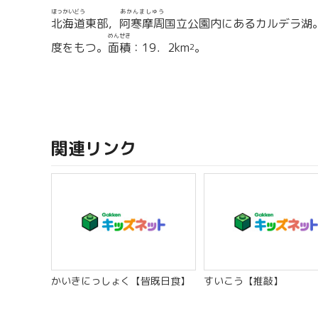
ほっかいどう
あかんましゅう
北海道
東部，
阿寒摩周
国立公園内にあるカルデラ湖
めんせき
度をもつ。
面積
：19．2km
。
2
関連リンク
かいきにっしょく【皆既日食】
すいこう【推敲】