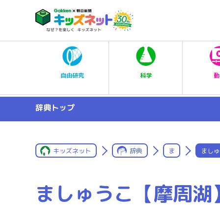
科学
自由研究
動
辞典トップ
キッズネット
辞典
ま
ましゅ
ましゅうこ【摩周湖