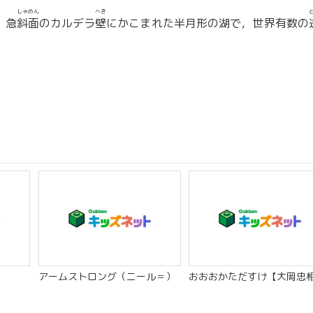
しゃめん
へき
。急
斜面
のカルデラ
壁
にかこまれた半月形の湖で，世界有数の
アームストロング（ニール＝）
おおおかただすけ【大岡忠