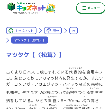
キッズネット
辞典
ま
マツタケ【〈松茸〉】
マツタケ【〈松茸〉】
だいひょうてき
古くより日本人に親しまれている
代表的
な食用キノ
コ。主として秋にアカマツ林内に発生するが，またツ
ガ・コメツガ・アカエゾマツ・ハイマツなどの森林に
きんこん
きょうせい
も発生。生きたマツの根について
菌根
をつくる
共生
生
ちょっけい
え
活をしている。かさの
直径
：8〜30cm。
柄
の高さ：
ぶんぷ
ぜんこく
しんきん
たんしきんるい