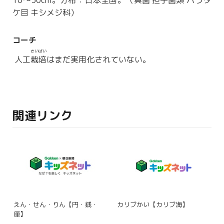
10〜30cm。
分布
：日本
全国
。（
真菌
担子菌類
ハラタ
ケ目 キシメジ科）
コーチ
さいばい
人工
栽培
はまだ実用化されていない。
関連リンク
えん・せん・りん【円・銭・
カリブかい【カリブ海】
厘】