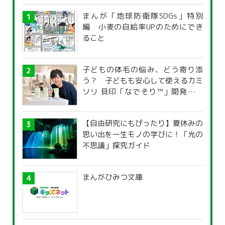
まんが「地球防衛隊SDGs」特別
編 小麦の自給率UPのためにでき
ること
子どもの体毛の悩み、どう寄り添
う？ 子どもも安心して使えるカミ
ソリ 貝印「なでそり™」開発の思
い
【自由研究にもぴったり】夏休みの
思い出を一生モノの学びに！「光の
不思議」探究ガイド
まんがひみつ文庫