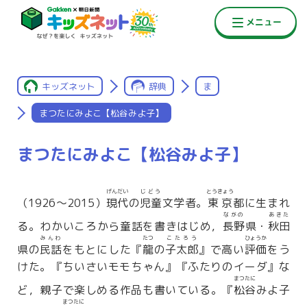
キッズネット
辞典
ま
まつたにみよこ【松谷みよ子】
まつたにみよこ【松谷みよ子】
げんだい
じどう
とうきょう
（1926〜2015）
現代
の
児童
文学者。
東京
都に生まれ
ながの
あきた
る。わかいころから童話を書きはじめ，
長野
県・
秋田
みんわ
たつ
こたろう
ひょうか
県の
民話
をもとにした『
龍
の
子太郎
』で高い
評価
をう
けた。『ちいさいモモちゃん』『ふたりのイーダ』な
まつたに
ど，親子で楽しめる作品も書いている。『
松谷
みよ子
まつたに