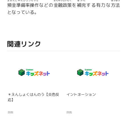
よきんじゅんびりつそうさ
きんゆうせいさく
ほかん
ほうほう
預金準備率操作
などの
金融政策
を
補完
する有力な
方法
となっている。
関連リンク
＊えんしょくはんのう【炎色反
イントネーション
応】
辞典
辞典