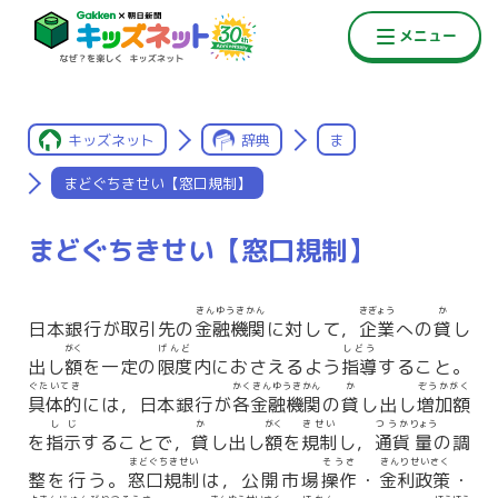
キッズネット
辞典
ま
まどぐちきせい【窓口規制】
まどぐちきせい【窓口規制】
きんゆうきかん
きぎょう
か
日本銀行が取引先の
金融機関
に対して，
企業
への
貸
し
がく
げんど
しどう
出し
額
を一定の
限度
内におさえるよう
指導
すること。
ぐたいてき
かくきんゆうきかん
か
ぞうかがく
具体的
には，日本銀行が
各金融機関
の
貸
し出し
増加額
しじ
か
がく
きせい
つうか
りょう
を
指示
することで，
貸
し出し
額
を
規制
し，
通貨
量
の調
まどぐちきせい
そうさ
きんりせいさく
整を行う。
窓口規制
は，公開市場
操作
・
金利政策
・