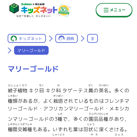
キッズネット
辞典
ま
マリーゴールド
マリーゴールド
ひししょくぶつ
もく
か
ぞく
えいめい
被子植物
キク
目
キク
科
タゲーテス
属
の
英名
。多くの
しゅるい
さいばい
種類
があるが，よく
栽培
されているものはフレンチマ
リーゴールド・アフリカンマリーゴールド・メキシカ
しゅ
えんげいひんしゅ
ンマリーゴールドの3
種
で，多くの
園芸品種
があり，
しゅかんこうざつしゅ
じょう
種間交雑種
もある。いずれも葉は羽
状
に深くさける。
しゃくどう
やえ
ひとえ