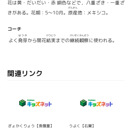
花は黄・だいだい・
赤銅
色などで，
八重
ざき・
一重
ざ
げんさん
きがある。花期：5〜10月。
原産
地：メキシコ。
コーチ
はつが
けつじつ
けいぞくかんさつ
よく
発芽
から開花
結実
までの
継続観察
に使われる。
関連リンク
ぎょかくりょう【漁獲量】
うよく【右翼】