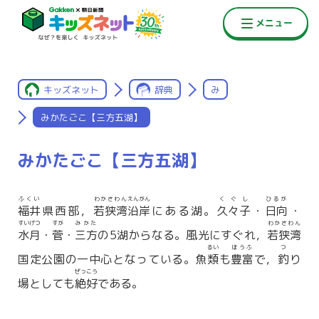
キッズネット
辞典
み
みかたごこ【三方五湖】
みかたごこ【三方五湖】
ふくい
わかさわん
えんがん
くぐし
ひるが
福井
県西部，
若狭湾
沿岸
にある湖。
久々子
・
日向
・
すいげつ
すが
みかた
わかさわん
水月
・
菅
・
三方
の5湖からなる。風光にすぐれ，
若狭湾
るい
ほうふ
つ
国定公園の一中心となっている。魚
類
も
豊富
で，
釣
り
ぜっこう
場としても
絶好
である。