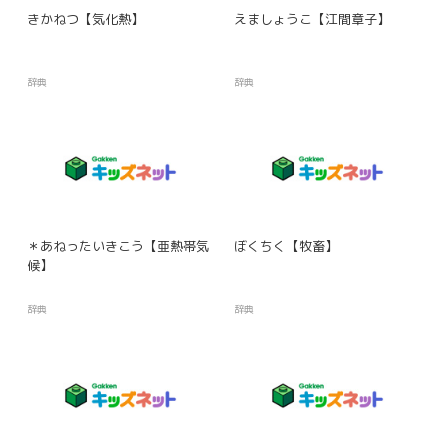
きかねつ【気化熱】
えましょうこ【江間章子】
辞典
辞典
＊あねったいきこう【亜熱帯気
ぼくちく【牧畜】
候】
辞典
辞典