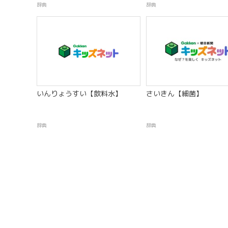
辞典
辞典
いんりょうすい【飲料水】
さいきん【細菌】
辞典
辞典