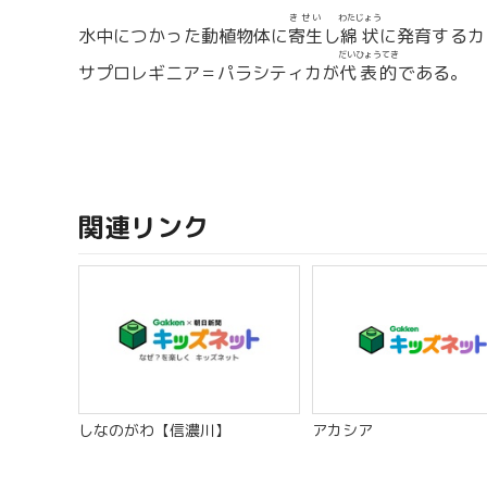
きせい
わたじょう
水中につかった動植物体に
寄生
し
綿状
に発育するカ
だいひょうてき
サプロレギニア＝パラシティカが
代表的
である。
関連リンク
しなのがわ【信濃川】
アカシア