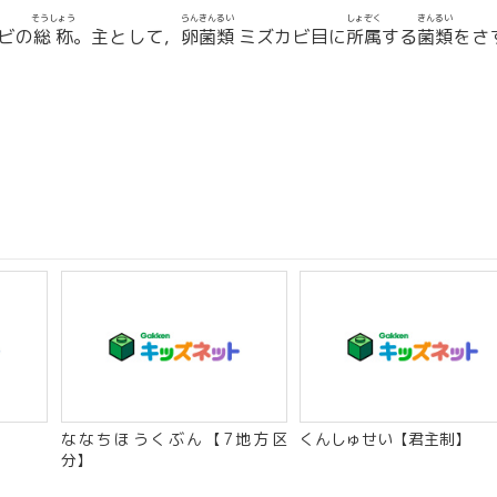
そうしょう
らんきんるい
しょぞく
きんるい
ビの
総称
。主として，
卵菌類
ミズカビ目に
所属
する
菌類
をさ
ななちほうくぶん【7地方区
くんしゅせい【君主制】
分】