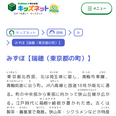
キッズネット
辞典
み
みずほ【瑞穂（東京都の町）】
みずほ【瑞穂（東京都の町）】
とうきょう
さいたま
せっ
おうめ
どなり
東京
都北西部，北は
埼玉
県に
接
し，
青梅
市東
隣
，
おうめかいどう
そ
はちこう
青梅街道
に
沿
う町。JR
八高
線と国道16号が南北に通
さやまきゅうりょう
る。町の中央部から東部に向かって
狭山丘陵
が広が
えど
はこねがさき
お
る。
江戸
時代に
箱根ヶ崎
宿が
置
かれた地。古くは
せいちゃ
ようさん
はってん
さやまちゃ
とくさん
製茶
・
養蚕
業で
発展
。
狭山茶
・シクラメンなどが
特産