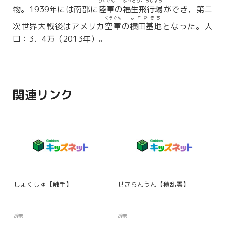
りくぐん
ふっさひこうじょう
物。1939年には南部に
陸軍
の
福生飛行場
ができ，第二
くうぐん
よこたきち
次世界大戦後はアメリカ
空軍
の
横田基地
となった。人
口：3．4万（2013年）。
関連リンク
しょくしゅ【触手】
せきらんうん【積乱雲】
辞典
辞典