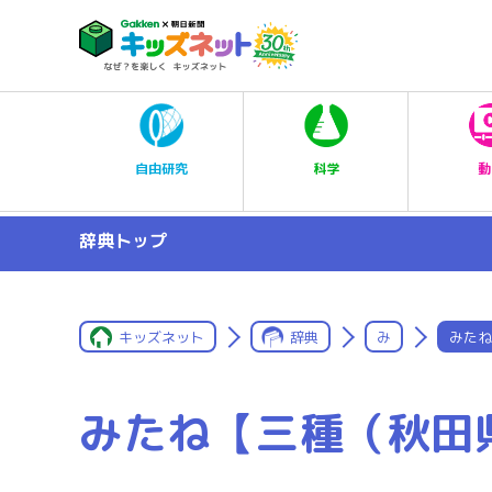
科学
自由研究
動
辞典トップ
キッズネット
辞典
み
みたね
みたね【三種（秋田