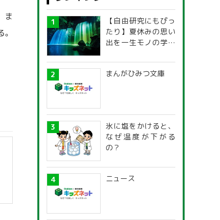
。ま
【自由研究にもぴっ
たり】夏休みの思い
る。
出を一生モノの学び
に！「光の不思議」
探究ガイド
まんがひみつ文庫
氷に塩をかけると、
なぜ温度が下がる
の？
ニュース