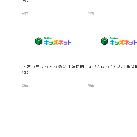
言】
辞典
辞典
＊さっちょうどうめい【薩長同
えいきゅうきかん【永久
盟】
辞典
辞典