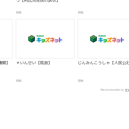
う【阿氐河荘民の訴状】
辞典
辞典
機関】
＊いんせい【院政】
じんみんこうしゃ【人民公
辞典
辞典
Recommended by