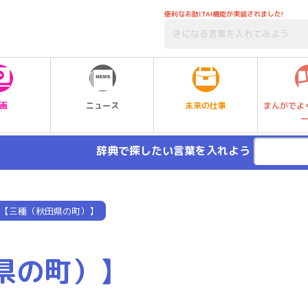
便利なお助けAI機能が実装されました!
未来の仕事
画
ニュース
まんがでよ
辞典で探したい言葉を入れよう
【三種（秋田県の町）】
県の町）】