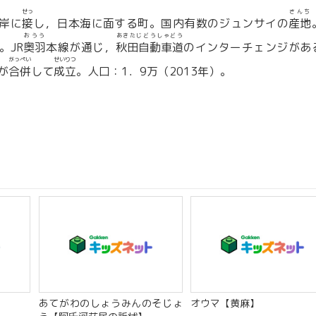
せっ
さんち
岸に
接
し，日本海に面する町。国内有数のジュンサイの
産地
おうう
あきたじどうしゃどう
。JR
奥羽
本線が通じ，
秋田自動車道
のインターチェンジがあ
がっぺい
せいりつ
が
合併
して
成立
。人口：1．9万（2013年）。
あてがわのしょうみんのそじょ
オウマ【黄麻】