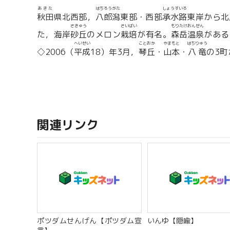
あきた
はちろうがた
しょうすいろ
秋田
県北西部，
八郎潟
東部・西部
承水路
東岸から北
さきゅう
さいばい
もりたけおんせん
た，海岸
砂丘
のメロン
栽培
が有名。
森岳温泉
がある
へいせい
ことおか
やまもと
はちりゅう
◇2006（
平成
18）年3月，
琴丘
・
山本
・
八竜
の3町
関連リンク
ポツダムせんげん【ポツダム宣
いんゆ【隠喩】