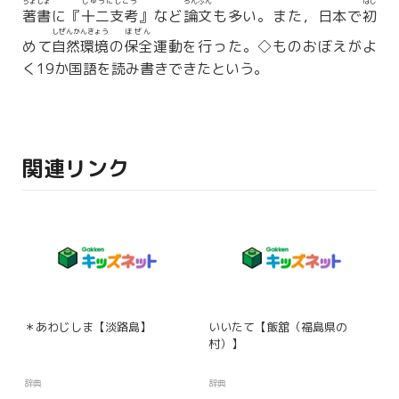
ちょしょ
じゅうにしこう
ろんぶん
はじ
著書
に『
十二支考
』など
論文
も多い。また，日本で
初
しぜんかんきょう
ほぜん
めて
自然環境
の
保全
運動を行った。◇ものおぼえがよ
く19か国語を読み書きできたという。
関連リンク
＊あわじしま【淡路島】
いいたて【飯舘（福島県の
村）】
辞典
辞典