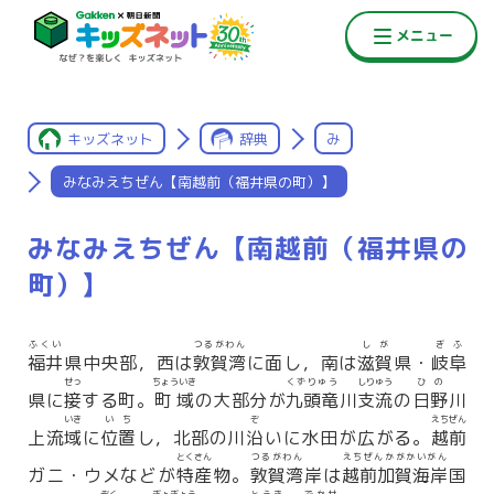
キッズネット
辞典
み
みなみえちぜん【南越前（福井県の町）】
みなみえちぜん【南越前（福井県の
町）】
ふくい
つるがわん
しが
ぎふ
福井
県中央部，西は
敦賀湾
に面し，南は
滋賀
県・
岐阜
せっ
ちょういき
くずりゅう
しりゅう
ひの
県に
接
する町。
町域
の大部分が
九頭竜
川
支流
の
日野
川
いき
いち
ぞ
えちぜん
上流
域
に
位置
し，北部の川
沿
いに水田が広がる。
越前
とくさん
つるがわん
えちぜんかがかいがん
ガニ・ウメなどが
特産
物。
敦賀湾
岸は
越前加賀海岸
国