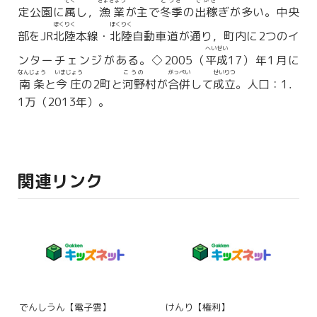
ぞく
ぎょぎょう
とうき
でかせ
定公園に
属
し，
漁業
が主で
冬季
の
出稼
ぎが多い。中央
ほくりく
ほくりく
部をJR
北陸
本線・
北陸
自動車道が通り，町内に2つのイ
へいせい
ンターチェンジがある。◇2005（
平成
17）年1月に
なんじょう
いまじょう
こうの
がっぺい
せいりつ
南条
と
今庄
の2町と
河野
村が
合併
して
成立
。人口：1．
1万（2013年）。
関連リンク
でんしうん【電子雲】
けんり【権利】