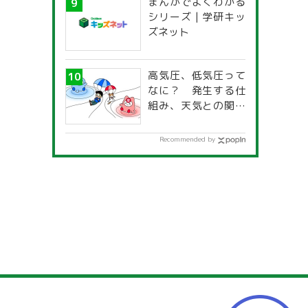
まんがでよくわかる
一覧」
シリーズ | 学研キッ
ズネット
高気圧、低気圧って
なに？ 発生する仕
組み、天気との関係
は？
Recommended by