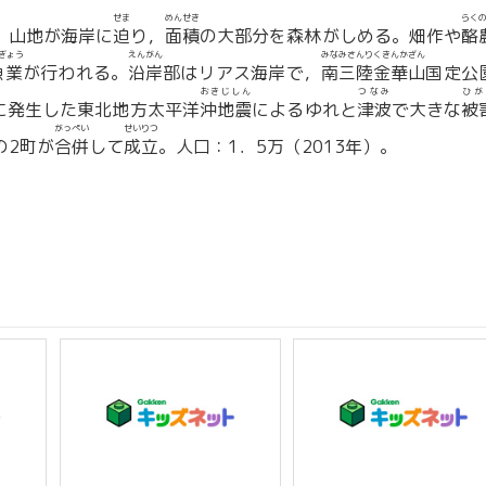
せま
めんせき
らく
。山地が海岸に
迫
り，
面積
の大部分を森林がしめる。畑作や
酪
ぎょう
えんがん
みなみさんりくきんかざん
漁業
が行われる。
沿岸
部はリアス海岸で，
南三陸金華山
国定公
おきじしん
つなみ
ひが
日に発生した東北地方太平洋
沖地震
によるゆれと
津波
で大きな
被
がっぺい
せいりつ
の2町が
合併
して
成立
。人口：1．5万（2013年）。