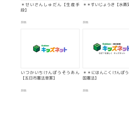
＊せいさんしゅだん【生産手
＊＊すいじょうき【水蒸
段】
辞典
辞典
いつかいちけんぽうそうあん
＊＊にほんこくけんぽう
【五日市憲法草案】
国憲法】
辞典
辞典