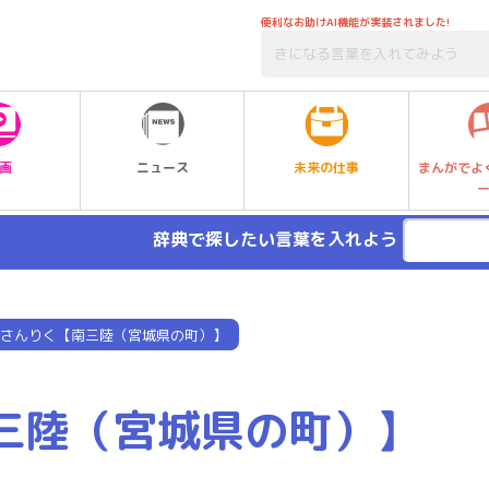
便利なお助けAI機能が実装されました!
未来の仕事
画
ニュース
まんがでよ
辞典で探したい言葉を入れよう
さんりく【南三陸（宮城県の町）】
三陸（宮城県の町）】