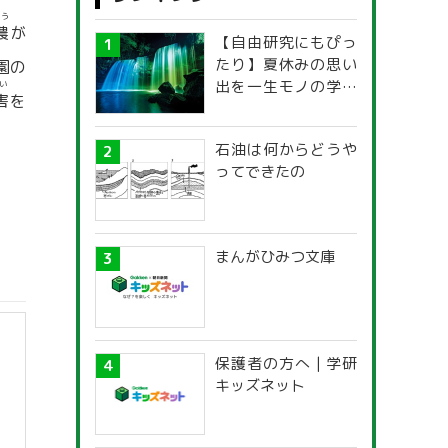
のう
農
が
【自由研究にもぴっ
たり】夏休みの思い
園の
出を一生モノの学び
い
害
を
に！「光の不思議」
探究ガイド
石油は何からどうや
ってできたの
まんがひみつ文庫
保護者の方へ | 学研
キッズネット