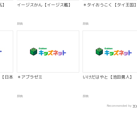
気】
イージスかん【イージス艦】
＊タイおうこく【タイ王国
辞典
辞典
【日本
＊アブラゼミ
いけだはやと【池田勇人】
辞典
辞典
Recommended by