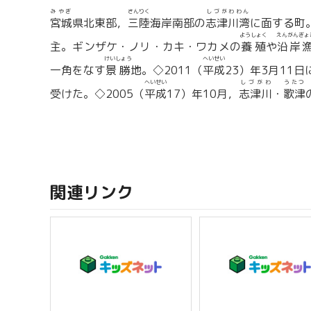
みやぎ
さんりく
しづがわわん
宮城
県北東部，
三陸
海岸南部の
志津川湾
に面する町
ようしょく
えんがんぎょ
主。ギンザケ・ノリ・カキ・ワカメの
養殖
や
沿岸
けいしょう
へいせい
一角をなす
景勝
地。◇2011（
平成
23）年3月11
へいせい
しづがわ
うたつ
受けた。◇2005（
平成
17）年10月，
志津川
・
歌津
関連リンク