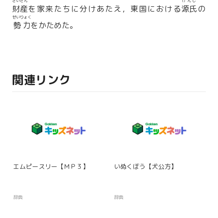
ざいさん
げんじ
財産
を家来たちに分けあたえ，東国における
源氏
の
せいりょく
勢力
をかためた。
関連リンク
エムピースリー【ＭＰ３】
いぬくぼう【犬公方】
辞典
辞典