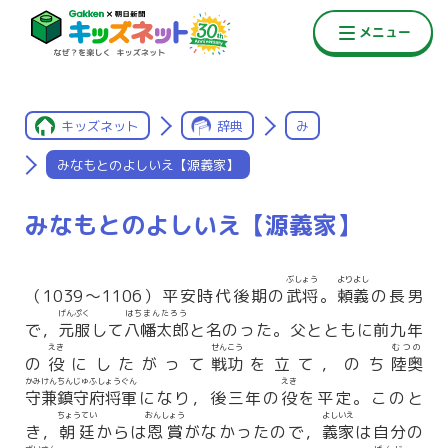
キッズネット
辞典
み
みなもとのよしいえ【源義家】
みなもとのよしいえ【源義家】
ぶしょう
よりよし
（1039〜1106）平安時代後期の
武将
。
頼義
の長男
げんぷく
はちまんたろう
で，
元服
して
八幡太郎
と名のった。父とともに前九年
えき
せんこう
むつの
の
役
にしたがって
戦功
を立て，のち
陸奥
かみけんちんじゅふしょうぐん
えき
守兼鎮守府将軍
になり，後三年の
役
を平定。このと
ちょうてい
おんしょう
よしいえ
き，
朝廷
からは
恩賞
がなかったので，
義家
は自分の