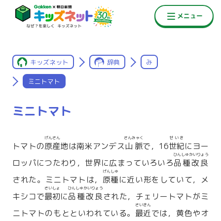
キッズネット
辞典
み
ミニトマト
ミニトマト
げんさん
さんみゃく
せいき
トマトの
原産
地は南米アンデス
山脈
で，16
世紀
にヨー
ひんしゅかいりょう
ロッパにつたわり，世界に広まっていろいろ
品種改良
げんしゅ
された。ミニトマトは，
原種
に近い形をしていて，メ
さいしょ
ひんしゅかいりょう
キシコで
最初
に
品種改良
された，チェリートマトがミ
さいきん
ニトマトのもとといわれている。
最近
では，黄色やオ