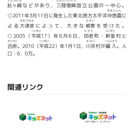
とどがさき
さんりくふっこう
魹ヶ崎
などがあり，
三陸復興
国立公園の一中心。
おきじしん
◇2011年3月11日に発生した東北地方太平洋
沖地震
に
おおつなみ
ひがい
よる
大津波
によって，大きな
被害
を受けた。
へいせい
たろう
にいさと
◇2005（
平成
17）年6月6日，
田老
町・
新里
村と
がっぺい
へいせい
かわい
へんにゅう
合併
。2010（
平成
22）年1月1日，
川井
村が
編入
。人
口：6．0万。
関連リンク