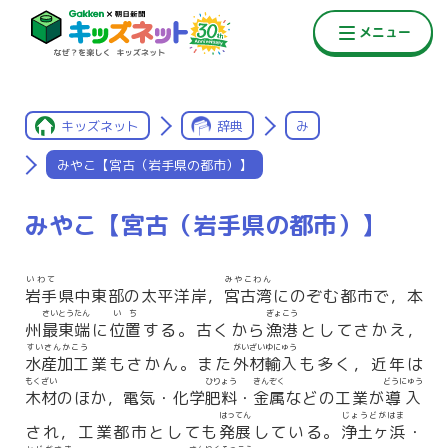
キッズネット
辞典
み
みやこ【宮古（岩手県の都市）】
みやこ【宮古（岩手県の都市）】
いわて
みやこわん
岩手
県中東部の太平洋岸，
宮古湾
にのぞむ都市で，本
さいとうたん
いち
ぎょこう
州
最東端
に
位置
する。古くから
漁港
としてさかえ，
すいさんかこう
がいざいゆにゅう
水産加工
業もさかん。また
外材輸入
も多く，近年は
もくざい
ひりょう
きんぞく
どうにゅう
木材
のほか，電気・化学
肥料
・
金属
などの工業が
導入
はってん
じょうどがはま
され，工業都市としても
発展
している。
浄土ヶ浜
・