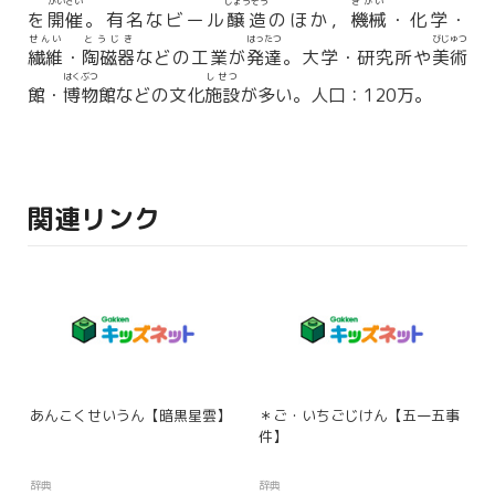
かいさい
じょうぞう
きかい
を
開催
。有名なビール
醸造
のほか，
機械
・化学・
せんい
とうじき
はったつ
びじゅつ
繊維
・
陶磁器
などの工業が
発達
。大学・研究所や
美術
はくぶつ
しせつ
館・
博物
館などの文化
施設
が多い。人口：120万。
関連リンク
あんこくせいうん【暗黒星雲】
＊ご・いちごじけん【五一五事
件】
辞典
辞典