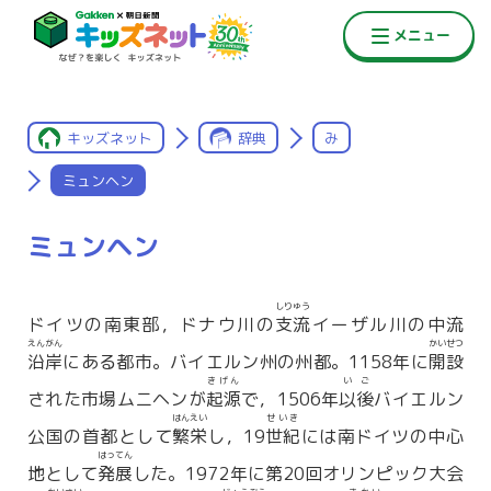
キッズネット
辞典
み
ミュンヘン
ミュンヘン
しりゅう
ドイツの南東部，ドナウ川の
支流
イーザル川の中流
えんがん
かいせつ
沿岸
にある都市。バイエルン州の州都。1158年に
開設
きげん
いご
された市場ムニヘンが
起源
で，1506年
以後
バイエルン
はんえい
せいき
公国の首都として
繁栄
し，19
世紀
には南ドイツの中心
はってん
地として
発展
した。1972年に第20回オリンピック大会