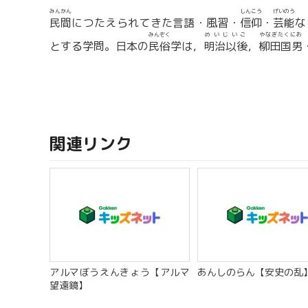
みんかん
しんこう
げいのう
民間
につたえられてきた言語・風習・
信仰
・
芸能
な
みんぞく
めいじいご
やなぎたくにお
とする学問。日本の
民俗
学は，
明治以後
，
柳田国男
関連リンク
アルマぼうえんきょう【アルマ
あんしのらん【安史の乱
望遠鏡】