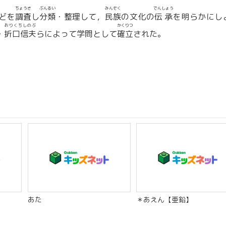
ちょうさ
ぶんるい
みんぞく
でんしょう
どを
調査
し
分類
・整理して，
民族
の文化の
伝承
を明らかにし
おりくちしのぶ
かくりつ
・
折口信夫
らによって学問として
確立
された。
】
あた
＊あえん【亜鉛】