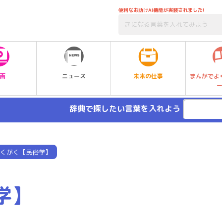
便利なお助けAI機能が実装されました!
未来の仕事
画
ニュース
まんがでよ
辞典で探したい言葉を入れよう
くがく【民俗学】
学】