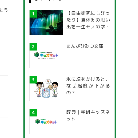
よう
【自由研究にもぴっ
たり】夏休みの思い
出を一生モノの学び
に！「光の不思議」
探究ガイド
まんがひみつ文庫
氷に塩をかけると、
なぜ温度が下がる
の？
辞典 | 学研キッズネ
ット