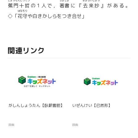
しょうもんじってつ
ちょしょ
きょらいしょう
蕉門十哲
の1人で，
著書
に『
去来抄
』がある。
はなもり
◇「
花守
や白きかしらをつき合せ」
関連リンク
がしんしょうたん【臥薪嘗胆】
いぜんけい【已然形】
辞典
辞典