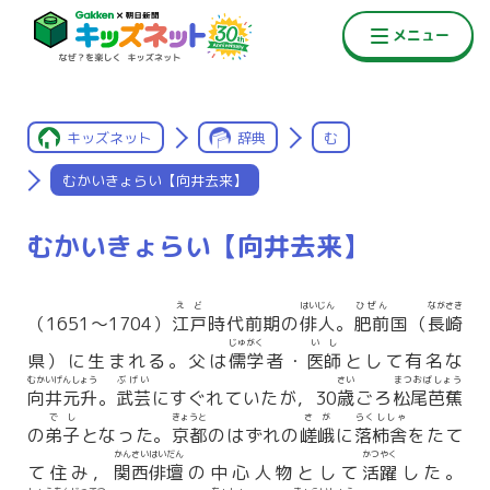
キッズネット
辞典
む
むかいきょらい【向井去来】
むかいきょらい【向井去来】
えど
はいじん
ひぜん
ながさき
（1651〜1704）
江戸
時代前期の
俳人
。
肥前
国（
長崎
じゅがく
いし
県）に生まれる。父は
儒学
者・
医師
として有名な
むかいげんしょう
ぶげい
さい
まつおばしょう
向井元升
。
武芸
にすぐれていたが，30
歳
ごろ
松尾芭蕉
でし
きょうと
さが
らくししゃ
の
弟子
となった。
京都
のはずれの
嵯峨
に
落柿舎
をたて
かんさいはいだん
かつやく
て住み，
関西俳壇
の中心人物として
活躍
した。