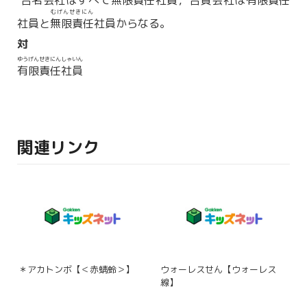
合名会社はすべて
無限責任
社員，
合資
会社は
有限責任
むげんせきにん
社員と
無限責任
社員からなる。
対
ゆうげんせきにんしゃいん
有限責任社員
関連リンク
＊アカトンボ【＜赤蜻蛉＞】
ウォーレスせん【ウォーレス
線】