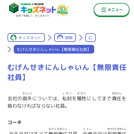
キッズネット
辞典
む
むげんせきにんしゃいん【無限責任社員】
むげんせきにんしゃいん【無限責任
社員】
そんしつ
しざい
ぎせい
せきにん
会社の
損失
については，
私財
を
犠牲
にしてまで
責任
を
負わなければならない社員。
コーチ
むげんせきにん
ごうし
ゆうげんせきにん