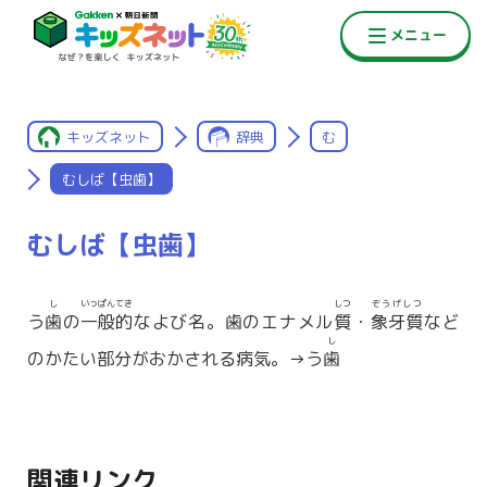
キッズネット
辞典
む
むしば【虫歯】
むしば【虫歯】
し
いっぱんてき
しつ
ぞうげしつ
う
歯
の
一般的
なよび名。歯のエナメル
質
・
象牙質
など
し
のかたい部分がおかされる病気。→う
歯
関連リンク