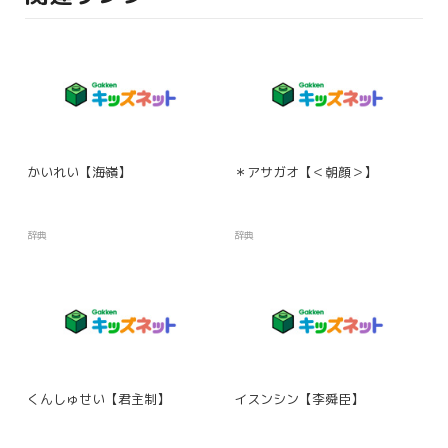
かいれい【海嶺】
＊アサガオ【＜朝顔＞】
辞典
辞典
くんしゅせい【君主制】
イスンシン【李舜臣】