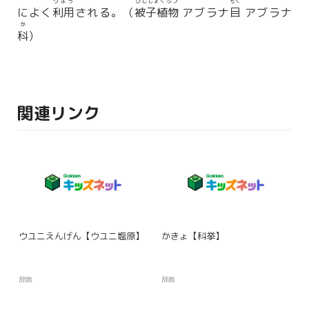
りよう
ひししょくぶつ
もく
によく
利用
される。（
被子植物
アブラナ
目
アブラナ
か
科
）
関連リンク
ウユニえんげん【ウユニ塩原】
かきょ【科挙】
辞典
辞典