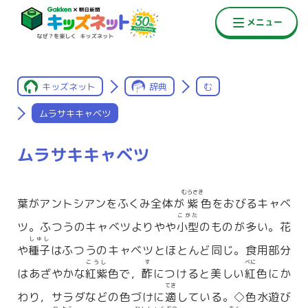
キッズネット
辞典
む
ムラサキキャベツ
ムラサキキャベツ
むらさき
葉がアントシアンをふくみ全体が
紫
色をおびるキャベ
こがた
ツ。ふつうのキャベツよりやや
小型
のものが多い。花
しゅし
や
種子
はふつうのキャベツとほとんど同じ。食用部分
こうし
す
べに
はあざやかな
紅紫
色で，
酢
につけると美しい
紅
色にか
てき
わり，サラダなどの色づけに
適
している。◇色水遊び