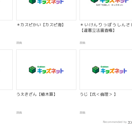
＊カスピかい【カスピ海】
＊いけんりっぽうしんさ
【違憲立法審査権】
辞典
辞典
うえきざん【植木算】
うじ【氏＜倫理＞ 】
辞典
辞典
Recommended by