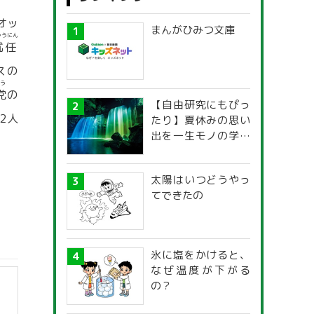
オッ
まんがひみつ文庫
ゅうにん
就任
スの
う
党
の
【自由研究にもぴっ
2人
たり】夏休みの思い
出を一生モノの学び
に！「光の不思議」
探究ガイド
太陽はいつどうやっ
てできたの
氷に塩をかけると、
なぜ温度が下がる
の？