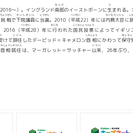
なんぶ
う
2016〜）。イングランド
南部
のイーストボーンに
生
まれる。
ちょうせん
かいん
ぎいん
とうせん
へいせい
ないむだいじん
し
の
挑戦
で
下院
議員
に
当選
。2010（
平成
22）年には
内務大臣
に
へいせい
おこな
こくみんとうひょう
2016（
平成
28）年に
行
われた
国民投票
によってイギリ
う
じにん
しゅしょう
ほしゅと
受
けて
辞任
したデービッド＝キャメロン
首相
にかわって
保守
しゅしょうしゅうにん
いらい
首相就任
は，マーガレット＝サッチャー
以来
，26年ぶり，