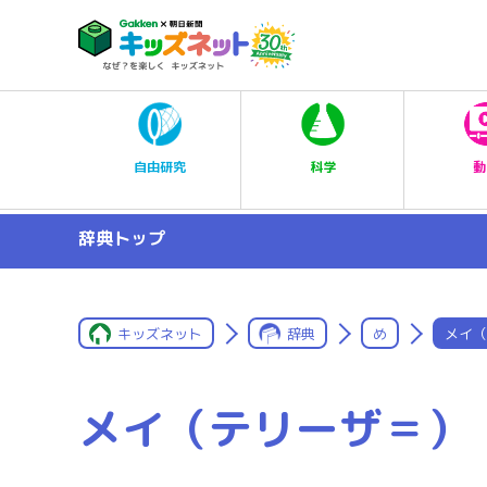
科学
自由研究
動
辞典トップ
キッズネット
辞典
め
メイ（
メイ（テリーザ＝）