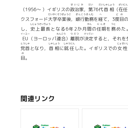
せいじか
だい
だい
しゅしょう
ざいにん
（1956〜 ）イギリスの
政治家
，
第
76
代
首相
（
在任
だいがくそつぎょうご
ぎんこうきんむ
へ
どめ
クスフォード
大学卒業後
，
銀行勤務
を
経
て，3
度目
しじょうさいちょう
かん
にんき
つと
し，
史上最長
となる6年2か月
間
の
任期
を
務
めた。
イーユー
れんごう
りだつ
けってい
EU
（ヨーロッパ
連合
）
離脱
が
決定
すると，それを
とうしゅ
しゅしょう
しゅうにん
じょせい
党首
となり，
首相
に
就任
した。イギリスでの
女性
め
目
。
関連リンク