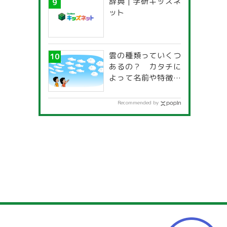
辞典 | 学研キッズネ
一覧」
ット
雲の種類っていくつ
あるの？ カタチに
よって名前や特徴が
違うの？
Recommended by