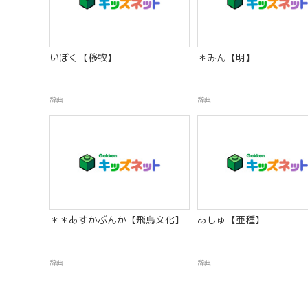
いぼく【移牧】
＊みん【明】
辞典
辞典
＊＊あすかぶんか【飛鳥文化】
あしゅ【亜種】
辞典
辞典