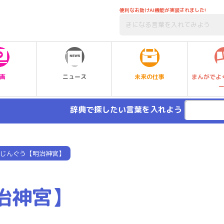
便利なお助けAI機能が実装されました!
未来の仕事
画
ニュース
まんがでよ
辞典で探したい言葉を入れよう
じんぐう【明治神宮】
治神宮】