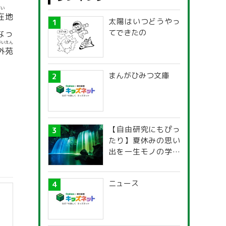
ざい
在
地
太陽はいつどうやっ
てできたの
なっ
がいえん
外苑
まんがひみつ文庫
【自由研究にもぴっ
たり】夏休みの思い
出を一生モノの学び
に！「光の不思議」
探究ガイド
ニュース