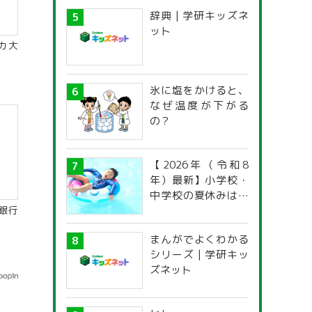
辞典 | 学研キッズネ
ット
カ大
氷に塩をかけると、
なぜ温度が下がる
の？
【2026年（令和8
年）最新】小学校・
中学校の夏休みはい
つからいつまで？ 都
銀行
道府県別「夏季休暇
まんがでよくわかる
一覧」
シリーズ | 学研キッ
ズネット