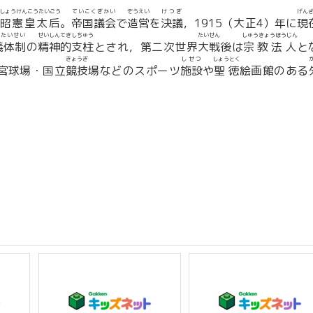
しょうけんこうたいごう
ていこくぎかい
ぞうえい
けつぎ
げん
昭憲皇太后
。
帝国議会
で
造営
を
決議
，1915（大正4）年に
現
ぎたいせい
せいしんてきしちゅう
たいせん
しゅうきょうほうじん
義体制
の
精神的支柱
とされ，第二次世界
大戦
後は
宗教法人
と
きょうぎ
しせつ
しょうとく
宮球場・国立
競技
場などのスポーツ
施設
や
聖徳
絵画館のある