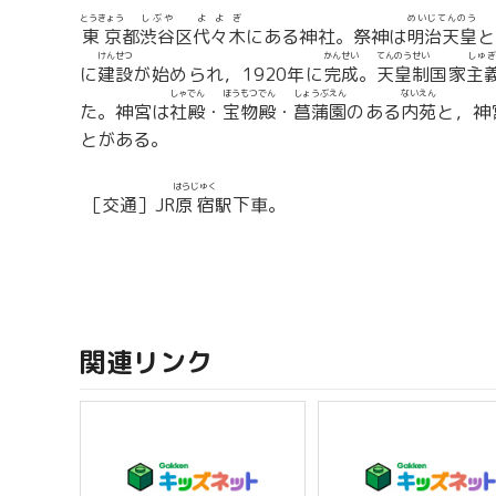
とうきょう
しぶや
よよぎ
めいじてんのう
東京
都
渋谷
区
代々木
にある神社。祭神は
明治天皇
と
けんせつ
かんせい
てんのうせい
しゅ
に
建設
が始められ，1920年に
完成
。
天皇制
国家
主
しゃでん
ほうもつでん
しょうぶえん
ないえん
た。神宮は
社殿
・
宝物殿
・
菖蒲園
のある
内苑
と，神
とがある。
はらじゅく
［交通］JR
原宿
駅下車。
関連リンク