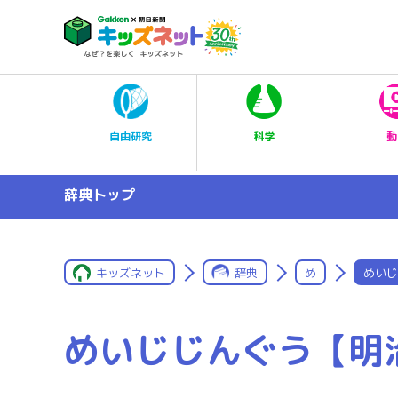
科学
自由研究
動
辞典トップ
キッズネット
辞典
め
めいじ
めいじじんぐう【明