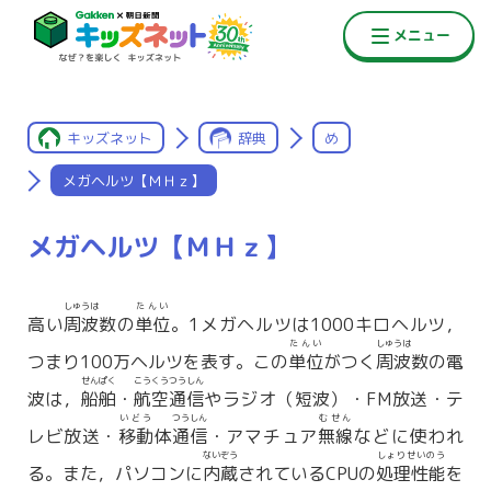
キッズネット
辞典
め
メガヘルツ【ＭＨｚ】
メガヘルツ【ＭＨｚ】
しゅうは
たんい
高い
周波
数の
単位
。1メガヘルツは1000キロヘルツ，
たんい
しゅうは
つまり100万ヘルツを表す。この
単位
がつく
周波
数の電
せんぱく
こうくうつうしん
波は，
船舶
・
航空通信
やラジオ（短波）・FM放送・テ
いどう
つうしん
むせん
レビ放送・
移動
体
通信
・アマチュア
無線
などに使われ
ないぞう
しょりせいのう
る。また，パソコンに
内蔵
されているCPUの
処理性能
を