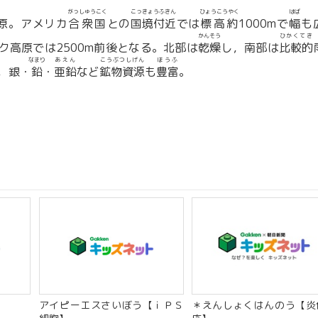
がっしゅうこく
こっきょうふきん
ひょうこうやく
はば
原。アメリカ
合衆国
との
国境付近
では
標高約
1000mで
幅
も
かんそう
ひかくてき
ク高原では2500m前後となる。北部は
乾燥
し，南部は
比較的
なまり
あえん
こうぶつしげん
ほうふ
，銀・
鉛
・
亜鉛
など
鉱物資源
も
豊富
。
アイピーエスさいぼう【ｉＰＳ
＊えんしょくはんのう【炎