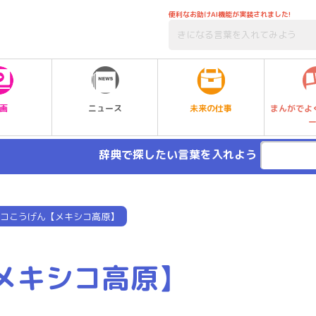
便利なお助けAI機能が実装されました!
未来の仕事
画
ニュース
まんがでよ
辞典で探したい言葉を入れよう
コこうげん【メキシコ高原】
メキシコ高原】