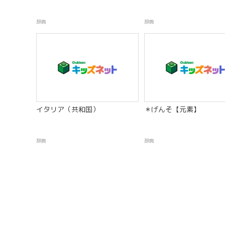
辞典
辞典
イタリア（共和国）
＊げんそ【元素】
辞典
辞典