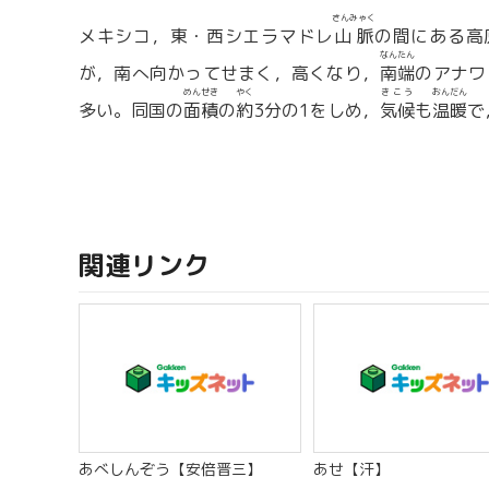
さんみゃく
メキシコ，東・西シエラマドレ
山脈
の間にある高
なんたん
が，南へ向かってせまく，高くなり，
南端
のアナワ
めんせき
やく
きこう
おんだん
多い。同国の
面積
の
約
3分の1をしめ，
気候
も
温暖
で
関連リンク
あべしんぞう【安倍晋三】
あせ【汗】