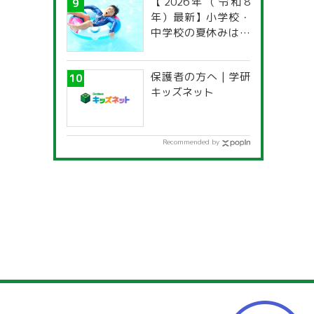
【2026年（令和8
年）最新】小学校・
中学校の夏休みはい
つからいつまで？ 都
道府県別「夏季休暇
保護者の方へ | 学研
一覧」
キッズネット
Recommended by