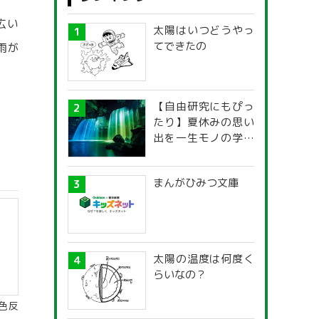
広い
太陽はいつどうやっ
てできたの
雨が
【自由研究にもぴっ
たり】夏休みの思い
出を一生モノの学び
に！「光の不思議」
探究ガイド
まんがひみつ文庫
太陽の温度は何度く
らいなの？
色反