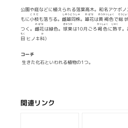
公園や庭などに植えられる落葉高木。和名アケボノ
こえだ
しゆうどうしゅ
おばな
おうかっしょく
そうじょ
もに
小枝
も落ちる。
雌雄同株
。
雄花
は
黄褐色
で
総
めばな
きゅうか
かっしょく
じゅく
つく。
雌花
は緑色。
球果
は10月ごろ
褐色
に
熟
す。
もく
か
目
ヒノキ
科
）
コーチ
生きた化石といわれる植物の1つ。
関連リンク