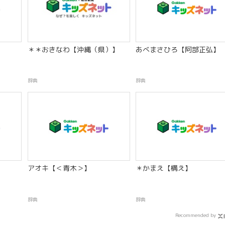
＊＊おきなわ【沖縄（県）】
あべまさひろ【阿部正弘】
辞典
辞典
アオキ【＜青木＞】
＊かまえ【構え】
辞典
辞典
Recommended by