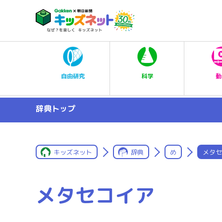
科学
自由研究
動
辞典トップ
キッズネット
辞典
め
メタセ
メタセコイア