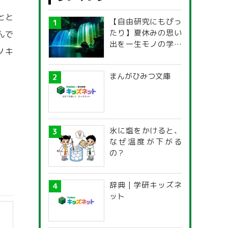
とと
【自由研究にもぴっ
たり】夏休みの思い
んで
出を一生モノの学び
ノキ
に！「光の不思議」
探究ガイド
まんがひみつ文庫
氷に塩をかけると、
なぜ温度が下がる
の？
辞典 | 学研キッズネ
ット