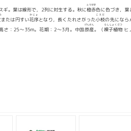
とうせき
スギ。葉は線形で，2列に対生する。秋に
橙赤
色に色づき，葉
う
かじょ
こえだ
状
または円すい
花序
となり，長くたれさがった
小枝
の先になら
げんさん
らししょくぶつ
高さ：25〜35m。花期：2〜3月。中国
原産
。（
裸子植物
ヒ