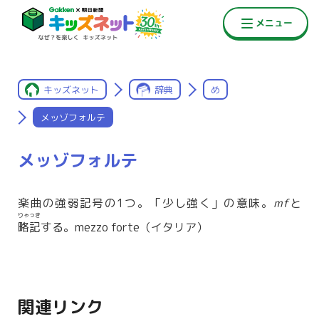
キッズネット
辞典
め
メッゾフォルテ
メッゾフォルテ
楽曲の強弱記号の1つ。「少し強く」の意味。
mf
と
りゃっき
略記
する。mezzo forte（イタリア）
関連リンク