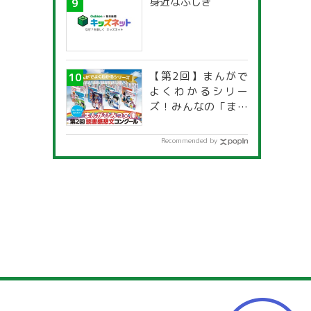
身近なふしぎ
一覧」
【第2回】まんがで
よくわかるシリー
ズ！みんなの「まん
がひみつ文庫」読書
感想文コンクール
Recommended by