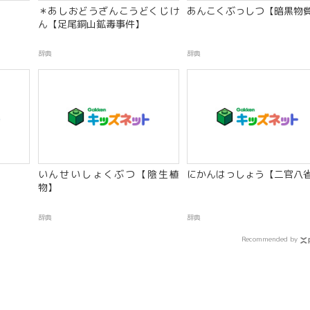
＊あしおどうざんこうどくじけ
あんこくぶっしつ【暗黒物質
ん【足尾銅山鉱毒事件】
辞典
辞典
いんせいしょくぶつ【陰生植
にかんはっしょう【二官八
物】
辞典
辞典
Recommended by