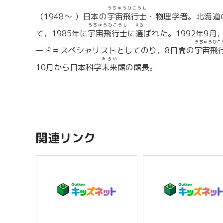
うちゅうひこうし
（1948〜 ）日本の
宇宙飛行士
・物理学者。北海道
うちゅうひこうし
えら
て，1985年に
宇宙飛行士
に
選
ばれた。1992年9
うちゅうひこ
ード＝スペシャリストとしてのり，8日間の
宇宙飛
みらい
10月から日本科学
未来
館の館長。
関連リンク