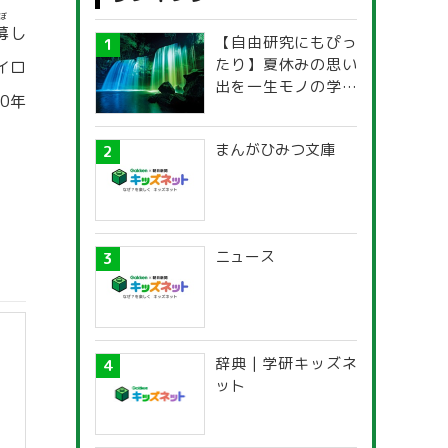
ぼ
募
し
【自由研究にもぴっ
たり】夏休みの思い
イロ
出を一生モノの学び
0年
に！「光の不思議」
探究ガイド
まんがひみつ文庫
ニュース
辞典 | 学研キッズネ
ット