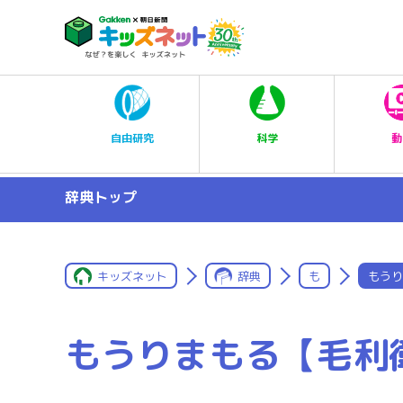
科学
自由研究
動
辞典トップ
キッズネット
辞典
も
もうり
もうりまもる【毛利