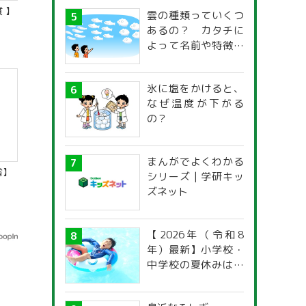
 】
雲の種類っていくつ
あるの？ カタチに
よって名前や特徴が
違うの？
氷に塩をかけると、
なぜ温度が下がる
の？
まんがでよくわかる
省】
シリーズ | 学研キッ
ズネット
【2026年（令和8
年）最新】小学校・
中学校の夏休みはい
つからいつまで？ 都
道府県別「夏季休暇