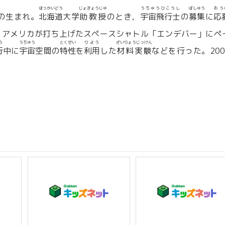
ほっかいどう
じょきょうじゅ
うちゅうひこうし
ぼしゅう
おう
の生まれ。
北海道
大学
助教授
のとき，
宇宙飛行士
の
募集
に
応
月，アメリカが打ち上げたスペースシャトル「エンデバー」にペ
う
うちゅう
とくせい
りよう
ざいりょうじっけん
行
中に
宇宙
空間の
特性
を
利用
した
材料実験
などを行った。200