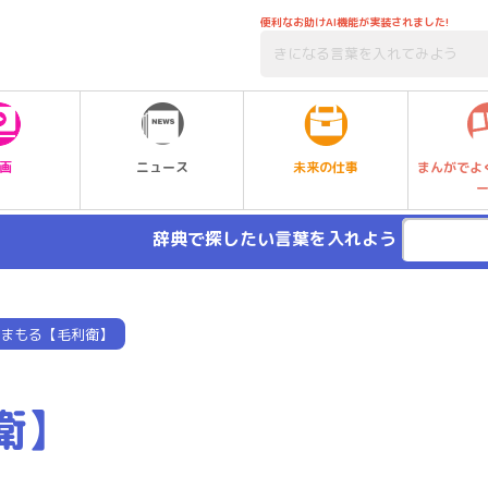
便利なお助けAI機能が実装されました!
未来の仕事
画
ニュース
まんがでよ
辞典で探したい言葉を入れよう
まもる【毛利衛】
衛】