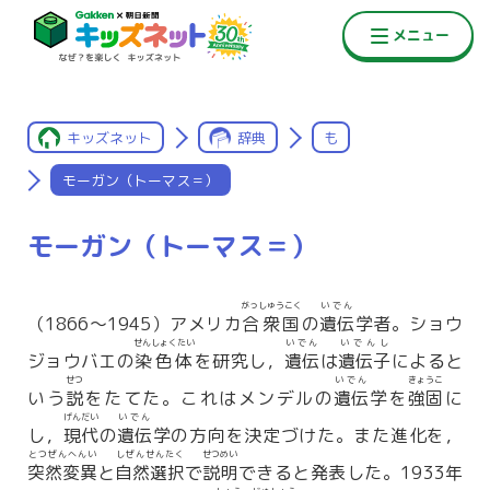
キッズネット
辞典
も
モーガン（トーマス＝）
モーガン（トーマス＝）
がっしゅうこく
いでん
（1866〜1945）アメリカ
合衆国
の
遺伝
学者。ショウ
せんしょくたい
いでん
いでんし
ジョウバエの
染色体
を研究し，
遺伝
は
遺伝子
によると
せつ
いでん
きょうこ
いう
説
をたてた。これはメンデルの
遺伝
学を
強固
に
げんだい
いでん
し，
現代
の
遺伝
学の方向を決定づけた。また進化を，
とつぜんへんい
しぜんせんたく
せつめい
突然変異
と
自然選択
で
説明
できると発表した。1933年