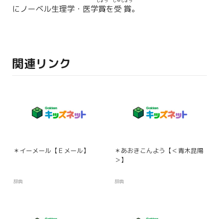
しょう
じゅしょう
にノーベル生理学・医学
賞
を
受賞
。
関連リンク
＊イーメール【Ｅメール】
＊あおきこんよう【＜青木昆陽
＞】
辞典
辞典