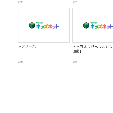
辞典
辞典
＊アメーバ
＊＊ちょくせんうんどう
運動】
辞典
辞典