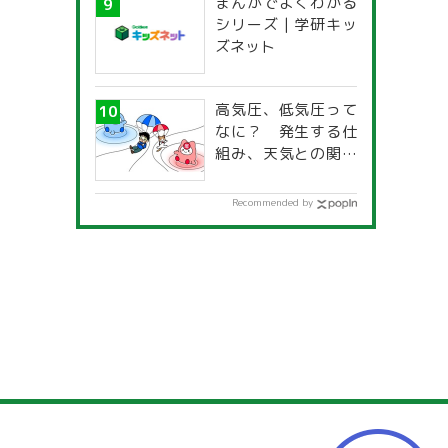
まんがでよくわかる
一覧」
シリーズ | 学研キッ
ズネット
高気圧、低気圧って
なに？ 発生する仕
組み、天気との関係
は？
Recommended by