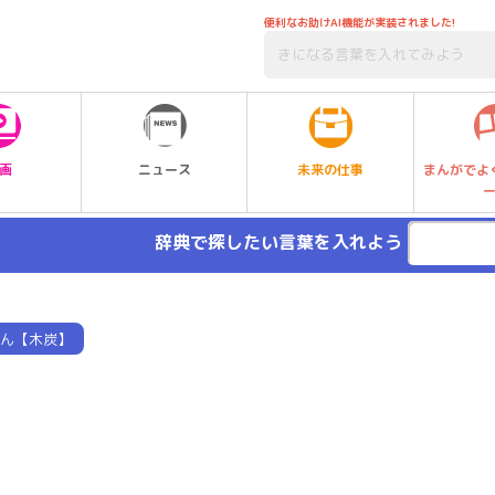
便利なお助けAI機能が実装されました!
未来の仕事
画
ニュース
まんがでよ
辞典で探したい言葉を入れよう
ん【木炭】