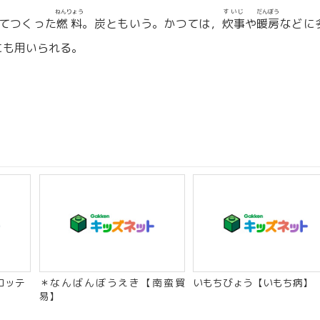
ねんりょう
すいじ
だんぼう
てつくった
燃料
。炭ともいう。かつては，
炊事
や
暖房
などに
にも用いられる。
コッテ
＊なんばんぼうえき【南蛮貿
いもちびょう【いもち病】
易】