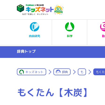
科学
自由研究
動
辞典トップ
キッズネット
辞典
も
もくた
もくたん【木炭】