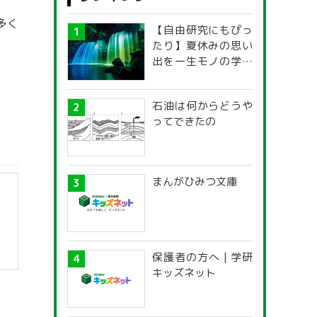
多く
【自由研究にもぴっ
たり】夏休みの思い
出を一生モノの学び
に！「光の不思議」
探究ガイド
石油は何からどうや
ってできたの
まんがひみつ文庫
保護者の方へ | 学研
キッズネット