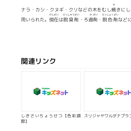
や
ナラ・カシ・クヌギ・クリなどの木をむし
焼
きにし
げんざい
だっしゅうざい
か
ざい
だっしょくざい
用いられた。
現在
は
脱臭剤
・ろ
過
剤
・
脱色剤
など
関連リンク
しきさいちょうせつ【色彩調
スリジャヤワルダナプラ
節】