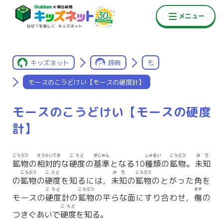
キッズネット
辞典
も
モースのこうどけい【モースの硬度計】
モースのこうどけい【モースの硬度
計】
こうぶつ
そうたいてき
こうど
きじゅん
しゅるい
こうぶつ
みち
鉱物
の
相対的
な
硬度
の
基準
となる10
種類
の
鉱物
。
未知
こうぶつ
こうど
みち
こうぶつ
の
鉱物
の
硬度
を知るには，
未知
の
鉱物
のとがった角を
こうど
こうぶつ
きず
モースの
硬度
計の
鉱物
の平らな面にすり合わせ，
傷
の
こうど
つきぐあいで
硬度
を知る。