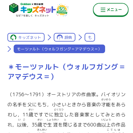
キッズネット
辞典
も
モーツァルト（ウォルフガング＝アマデウス＝）
＊モーツァルト（ウォルフガング＝
アマデウス＝）
（1756〜1791）オーストリアの作曲家。バイオリン
さいのう
の名手を父にもち，小さいときから音楽の
才能
をあら
さい
どくりつ
わし，11
歳
ですでに
独立
した音楽家としてみとめら
いご
さい
しょうがい
と
いじょう
れ，
以後
，35
歳
で
生涯
を
閉
じるまで600曲
以上
の作品
きんせい
こてんは