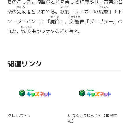
をのこした。
均整
のとれた美しさにあふれ，
古典派
音
かんせい
かげき
けっこん
楽の
完成
者といわれる。
歌劇
『フィガロの
結婚
』『ド
まてき
こうきょう
ン＝ジョバンニ』『
魔笛
』，
交響
曲『ジュピター』の
きょうそう
ほか，
協奏
曲やソナタなどが有名。
関連リンク
クレオパトラ
いつくしまじんじゃ【厳島神
社】