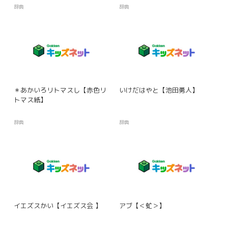
辞典
辞典
＊あかいろリトマスし【赤色リ
いけだはやと【池田勇人】
トマス紙】
辞典
辞典
イエズスかい【イエズス会 】
アブ【＜虻＞】