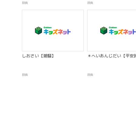
辞典
辞典
しおさい【潮騒】
＊へいあんじだい【平安
辞典
辞典