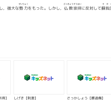
せいりょく
ぶっきょう
すうはい
そが
し，強大な
勢力
をもった。しかし，
仏教
崇拝
に反対して
蘇我
。
所得】
しげき【刺激】
さっかしょう【擦過傷】