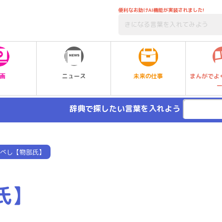
便利なお助けAI機能が実装されました!
未来の仕事
画
ニュース
まんがでよ
辞典で探したい言葉を入れよう
べし【物部氏】
氏】