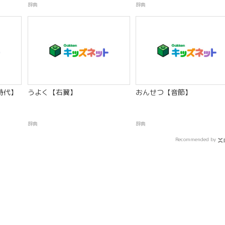
辞典
辞典
時代】
うよく【右翼】
おんせつ【音節】
辞典
辞典
Recommended by