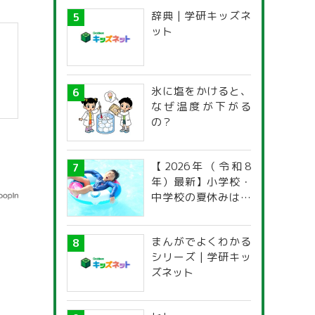
辞典 | 学研キッズネ
ット
氷に塩をかけると、
なぜ温度が下がる
の？
【2026年（令和8
年）最新】小学校・
中学校の夏休みはい
つからいつまで？ 都
道府県別「夏季休暇
まんがでよくわかる
一覧」
シリーズ | 学研キッ
ズネット