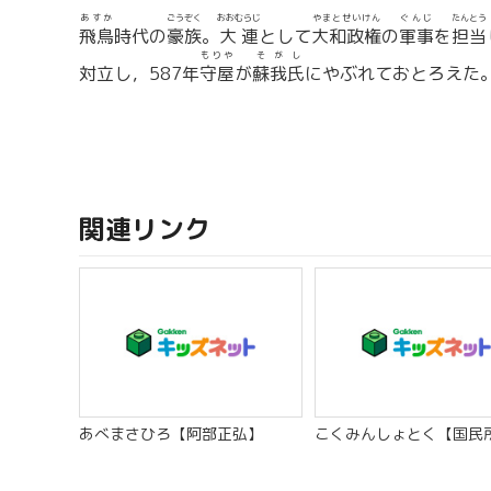
あすか
ごうぞく
おおむらじ
やまとせいけん
ぐんじ
たんとう
飛鳥
時代の
豪族
。
大連
として
大和政権
の
軍事
を
担当
もりや
そがし
対立し，587年
守屋
が
蘇我氏
にやぶれておとろえた
関連リンク
あべまさひろ【阿部正弘】
こくみんしょとく【国民