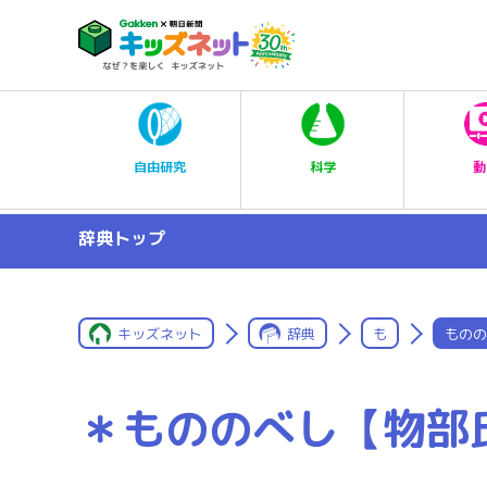
科学
自由研究
動
辞典トップ
キッズネット
辞典
も
ものの
＊もののべし【物部