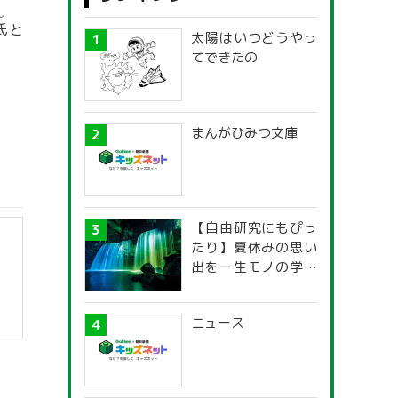
し
氏
と
太陽はいつどうやっ
てできたの
まんがひみつ文庫
【自由研究にもぴっ
たり】夏休みの思い
出を一生モノの学び
に！「光の不思議」
探究ガイド
ニュース