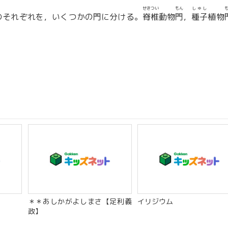
せきつい
もん
しゅし
のそれぞれを，いくつかの門に分ける。
脊椎
動物
門
，
種子
植物
＊＊あしかがよしまさ【足利義
イリジウム
政】