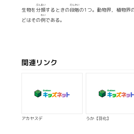
ぶんるい
だんかい
生物を
分類
するときの
段階
の1つ。動物界，植物界
れい
どはその
例
である。
関連リンク
アカヤスデ
うか【羽化】