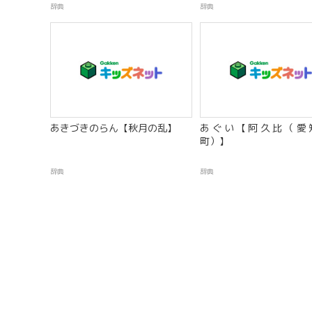
辞典
辞典
あきづきのらん【秋月の乱】
あぐい【阿久比（愛
町）】
辞典
辞典