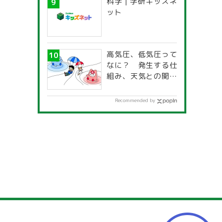
科学 | 学研キッズネ
一覧」
ット
高気圧、低気圧って
なに？ 発生する仕
組み、天気との関係
は？
Recommended by