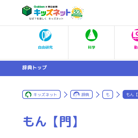
科学
自由研究
動
辞典トップ
キッズネット
辞典
も
もん【
もん【門】