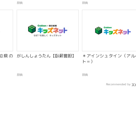
辞典
辞典
知県の
がしんしょうたん【臥薪嘗胆】
＊アインシュタイン（アル
ト＝）
辞典
辞典
Recommended by