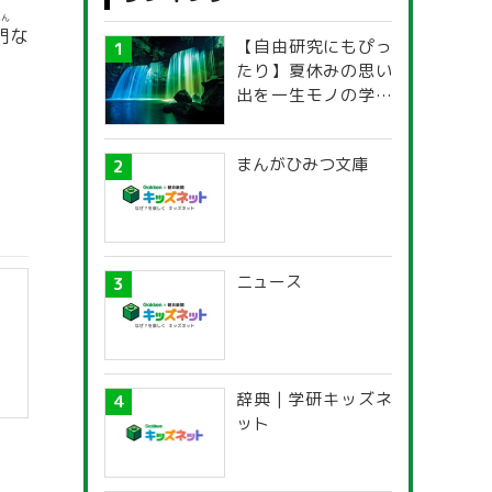
もん
門
な
【自由研究にもぴっ
たり】夏休みの思い
出を一生モノの学び
に！「光の不思議」
探究ガイド
まんがひみつ文庫
ニュース
辞典 | 学研キッズネ
ット