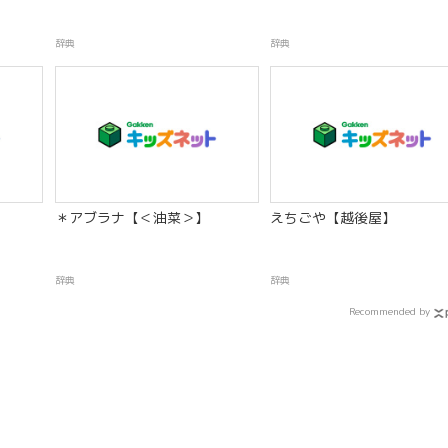
辞典
辞典
＊アブラナ【＜油菜＞】
えちごや【越後屋】
辞典
辞典
Recommended by