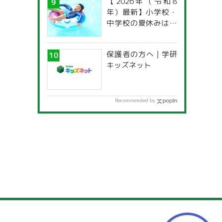
【2026年（令和8
年）最新】小学校・
中学校の夏休みはい
つからいつまで？ 都
道府県別「夏季休暇
保護者の方へ | 学研
一覧」
キッズネット
Recommended by