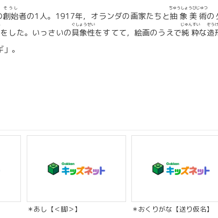
そうし
ちゅうしょうびじゅつ
の
創始
者の1人。1917年，オランダの画家たちと
抽象美術
の
ん
ぐしょうせい
じゅんすい
ぞう
言
をした。いっさいの
具象性
をすてて，絵画のうえで
純粋
な
造
ギ」。
）
＊あし【＜脚＞】
＊おくりがな【送り仮名】