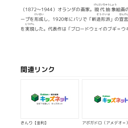
げんだいちゅうしょう
（1872〜1944）オランダの画家。
現代抽象
絵画
けいせい
ぞうけいは
せんげ
ープを
形成
し，1920年にパリで「新
造形派
」の
宣
じつげん
を
実現
した。代表作は「ブロードウェイのブギ＝ウ
関連リンク
きんり【金利】
アボガドロ（アメデオ＝