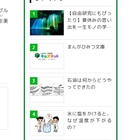
グル
【自由研究にもぴっ
けい
たり】夏休みの思い
形
美
出を一生モノの学び
に！「光の不思議」
探究ガイド
まんがひみつ文庫
石油は何からどうや
ってできたの
氷に塩をかけると、
なぜ温度が下がる
の？