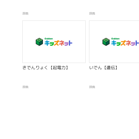
辞典
辞典
きでんりょく【起電力】
いでん【遺伝】
辞典
辞典