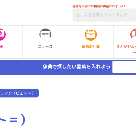
便利なお助けAI機能が実装されました!
未来の仕事
画
ニュース
まんがでよ
辞典で探したい言葉を入れよう
リアン（ピエト＝）
ト＝）