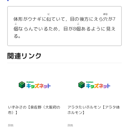
に
あな
体形がウナギに
似
ていて，目の後方にえら
穴
が7
こ
こ
個
ならんでいるため，目が8
個
あるように見え
る。
関連リンク
いずみさの【泉佐野（大阪府の
アラタたいホルモン【アラタ体
市）】
ホルモン】
辞典
辞典