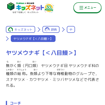
キッズネット
辞典
や
ヤツメウナギ【＜八目鰻＞】
ヤツメウナギ【＜八目鰻＞】
む
るい
るい
無
がく
類
（円口
類
） ヤツメウナギ目 ヤツメウナギ科の
しゅるい
そうしょう
るい
せきつい
種類
の
総称
。魚
類
より下等な
脊椎
動物のグループで，
スナヤツメ・カワヤツメ・ミツバヤツメなどで代表さ
れる。
コーチ