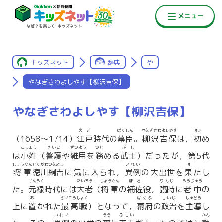
キッズネット
辞典
や
やなぎさわよしやす【柳沢吉保】
やなぎさわよしやす【柳沢吉保】
えど
ばくしん
やなぎさわよしやす
はじ
（1658〜1714）
江戸
時代の
幕臣
。
柳沢吉保
は，
初
め
こしょう
けいご
ざつよう
つと
ぶし
は
小姓
（
警護
や
雑用
を
務
める
武士
）だったが，第5代
しょうぐん
とくがわつなよし
いれい
は
将軍
徳川綱吉
に気に入られ，
異例
の大出世を
果
たし
げんろく
たいろう
しょうぐん
ほさ
りんじ
ろうじゅう
た。
元禄
時代には
大老
（
将軍
の
補佐
役，
臨時
に
老中
の
お
さいこうしょく
ばくふ
せいじ
しゅどう
上に
置
かれた
最高職
）となって，
幕府
の
政治
を
主導
し
いれい
うら
ふせい
かん