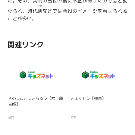
た。その，
異例
の出世の
裏
に
不正
があったのではと
勘
げき
ぐられ，時代
劇
などでは悪役のイメージを着せられる
ことが多い。
関連リンク
きのしたとうきちろう【木下藤
きょくとう【極東】
吉郎】
辞典
辞典